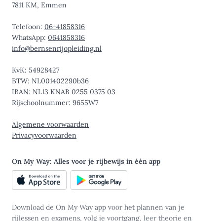
7811 KM, Emmen
Telefoon:
06-41858316
WhatsApp:
0641858316
info@bernsenrijopleiding.nl
KvK: 54928427
BTW: NL001402290b36
IBAN: NL13 KNAB 0255 0375 03
Rijschoolnummer: 9655W7
Algemene voorwaarden
Privacyvoorwaarden
On My Way: Alles voor je rijbewijs in één app
Download de On My Way app voor het plannen van je
rijlessen en examens, volg je voortgang, leer theorie en